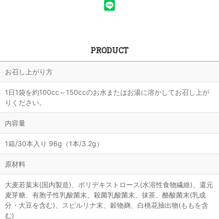
PRODUCT
お召し上がり方
1日1袋を約100cc～150ccのお水またはお湯に溶かしてお召し上が
りください。
内容量
1箱/30本入り 96g（1本/3.2g）
原材料
大麦若葉末(国内製造)、ポリデキストロース(水溶性食物繊維)、還元
麦芽糖、有胞子性乳酸菌末、殺菌乳酸菌末、抹茶、酪酸菌末(乳成
分・大豆を含む)、スピルリナ末、穀物麹、白桃花抽出物(ももを含
む)