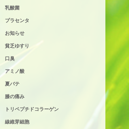
乳酸菌
プラセンタ
お知らせ
貧乏ゆすり
口臭
アミノ酸
夏バテ
膝の痛み
トリペプチドコラーゲン
線維芽細胞