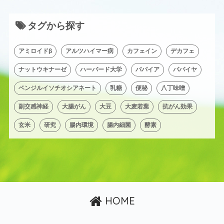
タグから探す
アミロイドβ
アルツハイマー病
カフェイン
デカフェ
ナットウキナーゼ
ハーバード大学
パパイア
パパイヤ
ベンジルイソチオシアネート
乳糖
便秘
八丁味噌
副交感神経
大腸がん
大豆
大麦若葉
抗がん効果
玄米
研究
腸内環境
腸内細菌
酵素
HOME