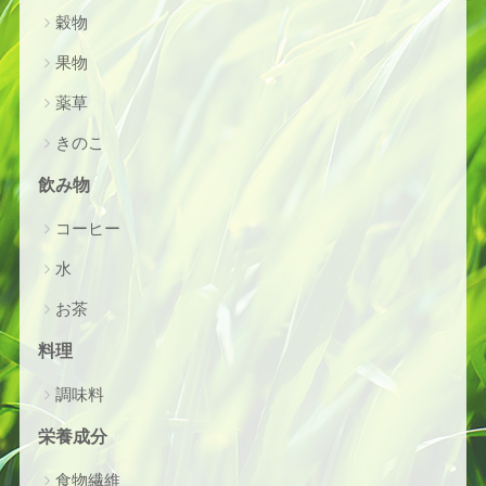
穀物
果物
薬草
きのこ
飲み物
コーヒー
水
お茶
料理
調味料
栄養成分
食物繊維