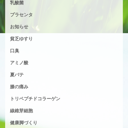
乳酸菌
プラセンタ
お知らせ
貧乏ゆすり
口臭
アミノ酸
夏バテ
膝の痛み
トリペプチドコラーゲン
線維芽細胞
健康脚づくり