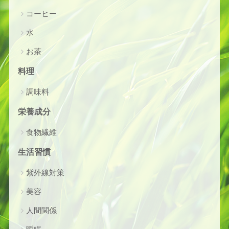
コーヒー
水
お茶
料理
調味料
栄養成分
食物繊維
生活習慣
紫外線対策
美容
人間関係