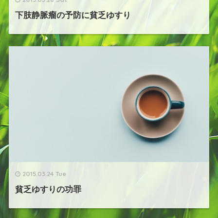
下肢静脈瘤の予防に貧乏ゆすり
2015.03.24 Tue
貧乏ゆすりの功罪