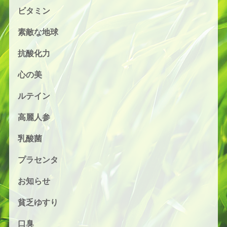
ビタミン
素敵な地球
抗酸化力
心の美
ルテイン
高麗人参
乳酸菌
プラセンタ
お知らせ
貧乏ゆすり
口臭