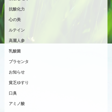
抗酸化力
心の美
ルテイン
高麗人参
乳酸菌
プラセンタ
お知らせ
貧乏ゆすり
口臭
アミノ酸