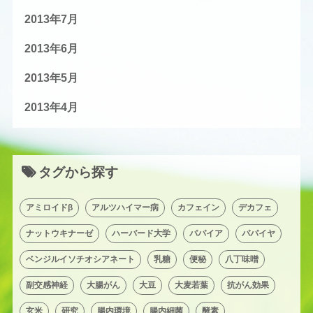
2013年7月
2013年6月
2013年5月
2013年4月
タグから探す
アミロイドβ
アルツハイマー病
カフェイン
デカフェ
ナットウキナーゼ
ハーバード大学
パパイア
パパイヤ
ベンジルイソチオシアネート
乳糖
便秘
八丁味噌
副交感神経
大腸がん
大豆
大麦若葉
抗がん効果
玄米
研究
腸内環境
腸内細菌
酵素