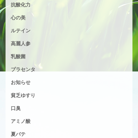
抗酸化力
心の美
ルテイン
高麗人参
乳酸菌
プラセンタ
お知らせ
貧乏ゆすり
口臭
アミノ酸
夏バテ