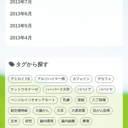
2013年7月
2013年6月
2013年5月
2013年4月
タグから探す
アミロイドβ
アルツハイマー病
カフェイン
デカフェ
ナットウキナーゼ
ハーバード大学
パパイア
パパイヤ
ベンジルイソチオシアネート
乳糖
便秘
八丁味噌
副交感神経
大腸がん
大豆
大麦若葉
抗がん効果
玄米
研究
腸内環境
腸内細菌
酵素