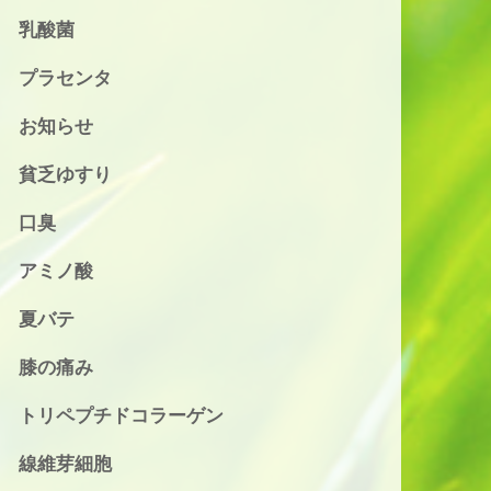
乳酸菌
プラセンタ
お知らせ
貧乏ゆすり
口臭
アミノ酸
夏バテ
膝の痛み
トリペプチドコラーゲン
線維芽細胞