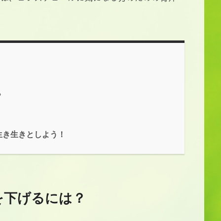
？
生き生きとしよう！
を下げるには？