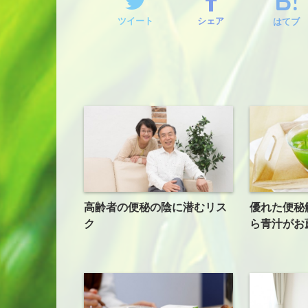
ツイート
シェア
はてブ
高齢者の便秘の陰に潜むリス
優れた便秘
ク
ら青汁がお