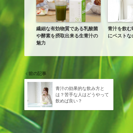
繊細な有効物質である乳酸菌
青汁を飲む
や酵素を摂取出来る生青汁の
にベストな
魅力
前の記事
青汁の効果的な飲み方と
は？苦手な人はどうやって
飲めば良い？