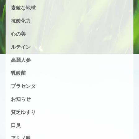
素敵な地球
抗酸化力
心の美
ルテイン
高麗人参
乳酸菌
プラセンタ
お知らせ
貧乏ゆすり
口臭
アミノ酸