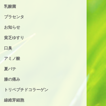
乳酸菌
プラセンタ
お知らせ
貧乏ゆすり
口臭
アミノ酸
夏バテ
膝の痛み
トリペプチドコラーゲン
線維芽細胞