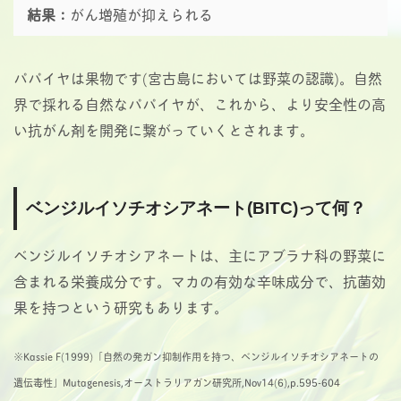
結果：
がん増殖が抑えられる
パパイヤは果物です(宮古島においては野菜の認識)。自然
界で採れる自然なパパイヤが、これから、より安全性の高
い抗がん剤を開発に繋がっていくとされます。
ベンジルイソチオシアネート(BITC)って何？
ベンジルイソチオシアネートは、主にアブラナ科の野菜に
含まれる栄養成分です。マカの有効な辛味成分で、抗菌効
果を持つという研究もあります。
※Kassie F(1999)「自然の発ガン抑制作用を持つ、ベンジルイソチオシアネートの
遺伝毒性」Mutagenesis,オーストラリアガン研究所,Nov14(6),p.595-604