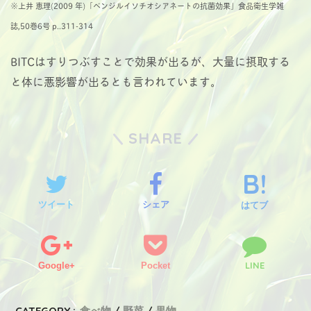
※上井 恵理(2009 年)「ベンジルイソチオシアネートの抗菌効果」食品衛生学雑
誌,50巻6号 p..311-314
BITCはすりつぶすことで効果が出るが、大量に摂取する
と体に悪影響が出るとも言われています。
SHARE
ツイート
シェア
はてブ
LINE
Google+
Pocket
CATEGORY :
食べ物
野菜
果物