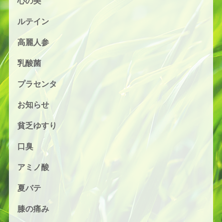
心の美
ルテイン
高麗人参
乳酸菌
プラセンタ
お知らせ
貧乏ゆすり
口臭
アミノ酸
夏バテ
膝の痛み