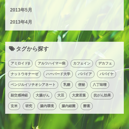
2013年5月
2013年4月
タグから探す
アミロイドβ
アルツハイマー病
カフェイン
デカフェ
ナットウキナーゼ
ハーバード大学
パパイア
パパイヤ
ベンジルイソチオシアネート
乳糖
便秘
八丁味噌
副交感神経
大腸がん
大豆
大麦若葉
抗がん効果
玄米
研究
腸内環境
腸内細菌
酵素