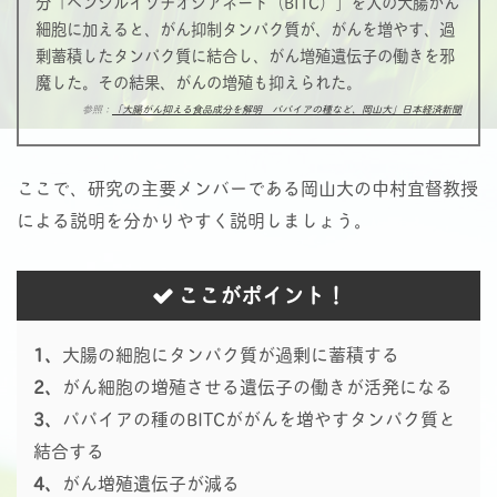
分「ベンジルイソチオシアネート（BITC）」を人の大腸がん
細胞に加えると、がん抑制タンパク質が、がんを増やす、過
剰蓄積したタンパク質に結合し、がん増殖遺伝子の働きを邪
魔した。その結果、がんの増殖も抑えられた。
参照：
「大腸がん抑える食品成分を解明 パパイアの種など、岡山大」日本経済新聞
ここで、研究の主要メンバーである岡山大の中村宜督教授
による説明を分かりやすく説明しましょう。
ここがポイント！
1、
大腸の細胞にタンパク質が過剰に蓄積する
2、
がん細胞の増殖させる遺伝子の働きが活発になる
3、
パパイアの種のBITCががんを増やすタンパク質と
結合する
4、
がん増殖遺伝子が減る