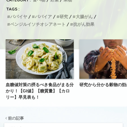
TAGS :
パパイヤ
パパイア
研究
大腸がん
ベンジルイソチオシアネート
抗がん効果
血糖値対策の摂るべき食品がまる分
研究から分かる穀物の効
かり！【GI値】【糖質量】【カロ
リー】早見表も！
前の記事