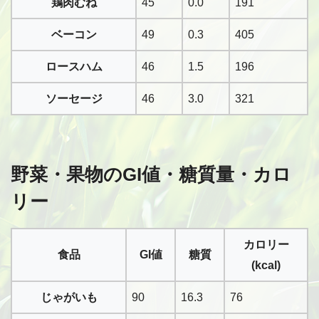
鶏肉むね
45
0.0
191
ベーコン
49
0.3
405
ロースハム
46
1.5
196
ソーセージ
46
3.0
321
野菜・果物のGI値・糖質量・カロ
リー
カロリー
食品
GI値
糖質
(kcal)
じゃがいも
90
16.3
76