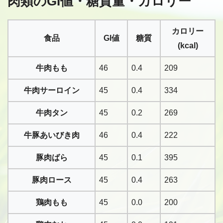
肉類のGI値・糖質量・カロリー
カロリー
食品
GI値
糖質
(kcal)
牛肉もも
46
0.4
209
牛肉サーロイン
45
0.4
334
牛肉タン
45
0.2
269
牛豚あいびき肉
46
0.4
222
豚肉ばら
45
0.1
395
豚肉ロース
45
0.4
263
鶏肉もも
45
0.0
200