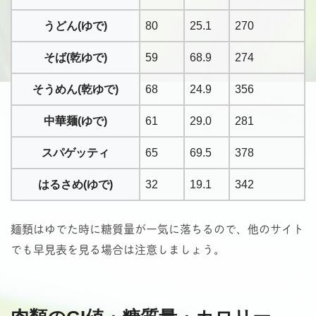
うどん(ゆで)
80
25.1
270
そば(乾ゆで)
59
68.9
274
そうめん(乾ゆで)
68
24.9
356
中華麺(ゆで)
61
29.0
281
スパゲッティ
65
69.5
378
はるさめ(ゆで)
32
19.1
342
麺類はゆでた時に糖質量が一気に落ちるので、他のサイト
でも早見表を見る場合は注意しましょう。