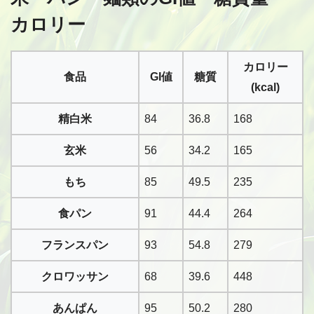
カロリー
カロリー
食品
GI値
糖質
(kcal)
精白米
84
36.8
168
玄米
56
34.2
165
もち
85
49.5
235
食パン
91
44.4
264
フランスパン
93
54.8
279
クロワッサン
68
39.6
448
あんぱん
95
50.2
280