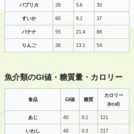
パプリカ
26
5.6
30
すいか
60
9.2
37
バナナ
55
21.4
86
りんご
36
13.1
54
魚介類のGI値・糖質量・カロリー
カロリー
食品
GI値
糖質
(kcal)
あじ
40
0.1
121
いわし
40
0.3
217