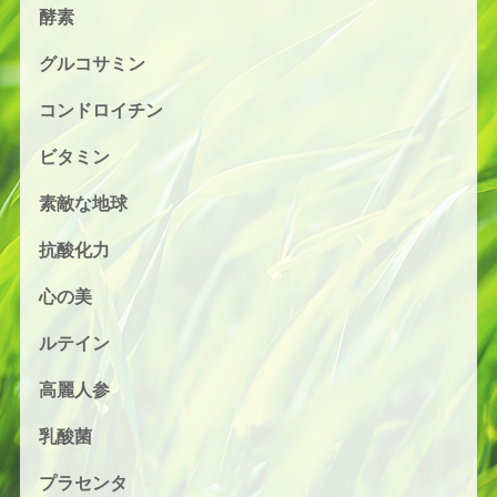
酵素
グルコサミン
コンドロイチン
ビタミン
素敵な地球
抗酸化力
心の美
ルテイン
高麗人参
乳酸菌
プラセンタ