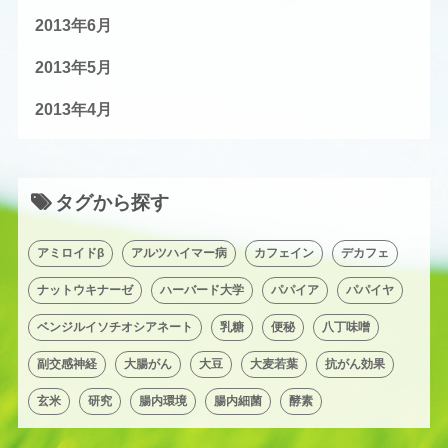
2013年6月
2013年5月
2013年4月
タグから探す
アミロイドβ
アルツハイマー病
カフェイン
デカフェ
ナットウキナーゼ
ハーバード大学
パパイア
パパイヤ
ベンジルイソチオシアネート
乳糖
便秘
八丁味噌
副交感神経
大腸がん
大豆
大麦若葉
抗がん効果
玄米
研究
腸内環境
腸内細菌
酵素