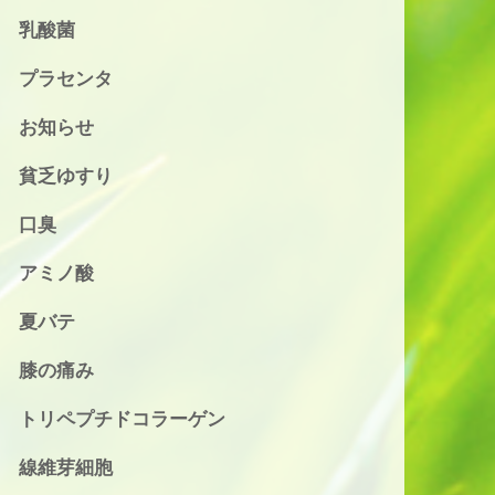
乳酸菌
プラセンタ
お知らせ
貧乏ゆすり
口臭
アミノ酸
夏バテ
膝の痛み
トリペプチドコラーゲン
線維芽細胞